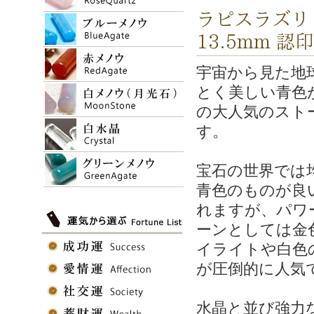
ラピスラズリ 
13.5mm 認
宇宙から見た地
とく美しい青色
の大人気のスト
す。
宝石の世界では
青色のものが良
れますが、パワ
ーンとしては金
イライトや白色
が圧倒的に人気
水晶と並び強力