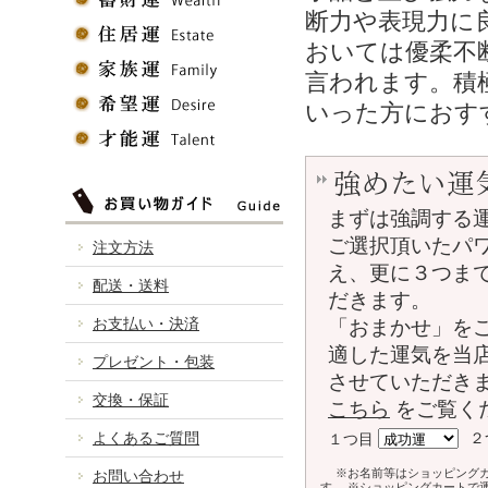
断力や表現力に
おいては優柔不
言われます。積
いった方におす
強めたい運
まずは強調する
ご選択頂いたパ
注文方法
え、更に３つま
配送・送料
だきます。
お支払い・決済
「おまかせ」を
適した運気を当
プレゼント・包装
させていただき
交換・保証
こちら
をご覧く
よくあるご質問
２
１つ目
※お名前等はショッピング
お問い合わせ
す。 ※ショッピングカートで