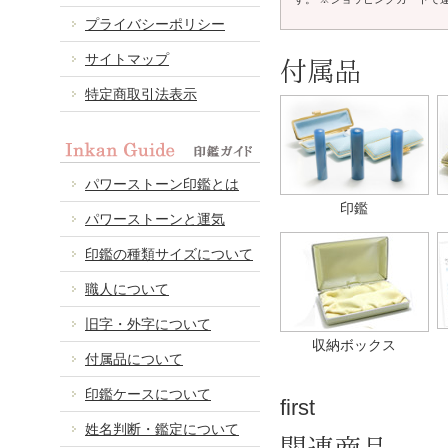
プライバシーポリシー
サイトマップ
付属品
特定商取引法表示
パワーストーン印鑑とは
印鑑
パワーストーンと運気
印鑑の種類サイズについて
職人について
旧字・外字について
収納ボックス
付属品について
印鑑ケースについて
first
姓名判断・鑑定について
関連商品