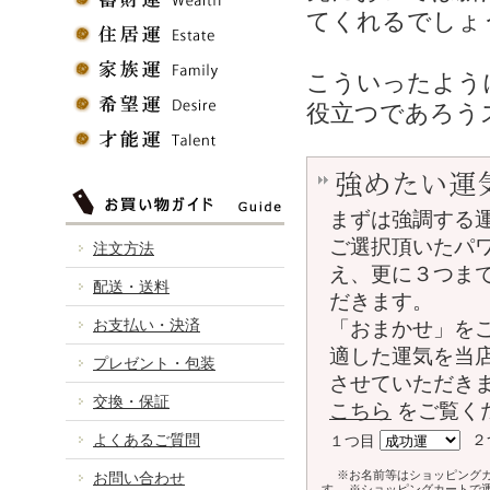
てくれるでしょ
こういったよう
役立つであろう
強めたい運
まずは強調する
ご選択頂いたパ
注文方法
え、更に３つま
配送・送料
だきます。
お支払い・決済
「おまかせ」を
適した運気を当
プレゼント・包装
させていただき
交換・保証
こちら
をご覧く
よくあるご質問
２
１つ目
※お名前等はショッピング
お問い合わせ
す。 ※ショッピングカートで