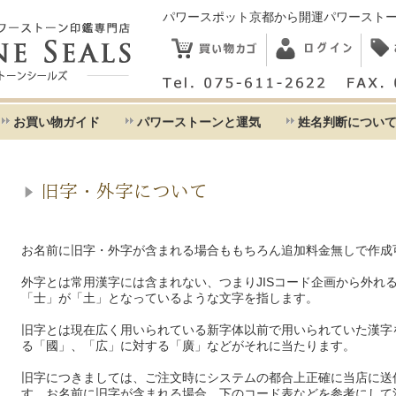
パワースポット京都から開運パワースト
お買い物ガイド
パワーストーンと運気
姓名判断につい
旧字・外字について
お名前に旧字・外字が含まれる場合ももちろん追加料金無しで作成
外字とは常用漢字には含まれない、つまりJISコード企画から外れ
「士」が「土」となっているような文字を指します。
旧字とは現在広く用いられている新字体以前で用いられていた漢字
る「國」、「広」に対する「廣」などがそれに当たります。
旧字につきましては、ご注文時にシステムの都合上正確に当店に送
す。お名前に旧字が含まれる場合、下のコード表などを参考にして