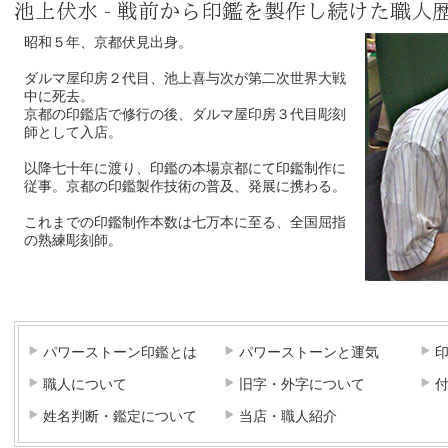
池上伏水 - 戦前から印鑑を製作し続けた職人
昭和５年、京都伏見出身。
ダルマ屋印房２代目、池上喜与次が第二次世界大戦
中に死去。
京都の印鑑店で修行の後、ダルマ屋印房３代目彫刻
師として入店。
以降七十年に渡り、印鑑の本場京都にて印鑑制作に
従事。京都の印鑑製作技術の普及、発展に携わる。
これまでの印鑑制作本数は七万本に至る、全国屈指
の熟練彫刻師。
パワーストーン印鑑とは
パワーストーンと運気
職人について
旧字・外字について
姓名判断・鑑定について
当店・職人紹介