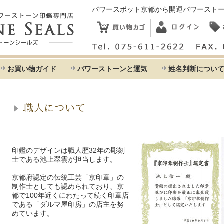
パワースポット京都から開運パワースト
お買い物ガイド
パワーストーンと運気
姓名判断につい
職人について
印鑑のデザインは職人歴32年の彫刻
士である池上翠雲が担当します。
京都府認定の伝統工芸「京印章」の
制作士としても認められており、京
都で100年近くにわたって続く印章店
である「ダルマ屋印房」の店主を努
めています。