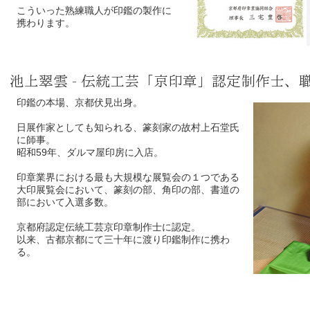
こういった熟練職人が印鑑の製作に
携わります。
池上翠雲 - 伝統工芸「京印章」認定制作士、
印鑑の本場、京都伏見出身。
日展作家としても知られる、篆刻家の故村上石堂氏
に師事。
昭和59年、ダルマ屋印房に入店。
印章業界における最も大規模な展覧会の１つである
大印展覧会において、篆刻の部、角印の部、書道の
部において入選多数。
京都府認定伝統工芸京印章制作士に認定。
以来、古都京都にて三十年に渡り印鑑制作に携わ
る。