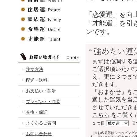
「恋愛運」を向
「才能運」を引
ンです。
強めたい運
まずは強調する
ご選択頂いたパ
注文方法
え、更に３つま
配送・送料
だきます。
お支払い・決済
「おまかせ」を
適した運気を当
プレゼント・包装
させていただき
交換・保証
こちら
をご覧く
よくあるご質問
２
１つ目
※お名前等はショッピング
お問い合わせ
す。 ※ショッピングカートで