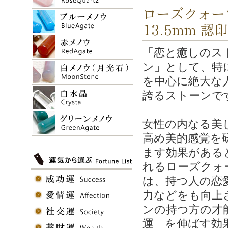
ローズクォーツ
13.5mm 認
「恋と癒しのス
ン」として、特
を中心に絶大な
誇るストーンで
女性の内なる美
高め美的感覚を
ます効果がある
れるローズクォ
は、持つ人の恋
力などをも向上
ンの持つ方の才
運」を伸ばす効