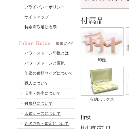
プライバシーポリシー
サイトマップ
付属品
特定商取引法表示
パワーストーン印鑑とは
印鑑
パワーストーンと運気
印鑑の種類サイズについて
職人について
旧字・外字について
収納ボックス
付属品について
印鑑ケースについて
first
姓名判断・鑑定について
関連商品