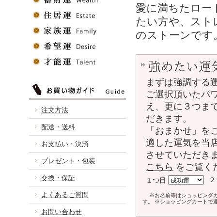
愛に満ちたロー
たい方や、スト
のストーンです
強めたい運
まずは強調する
ご選択頂いたパ
え、更に３つま
注文方法
だきます。
配送・送料
「おまかせ」を
適した運気を当
お支払い・決済
させていただき
プレゼント・包装
こちら
をご覧く
交換・保証
２
１つ目
よくあるご質問
※お名前等はショッピング
す。 ※ショッピングカートで
お問い合わせ