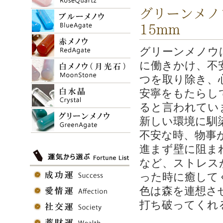
グリーンメノウ
15mm
グリーンメノウ
に働きかけ、不
つを取り除き、
安寧をもたらし
ると言われてい
新しい環境に馴
不安な時、物事
進まず壁に阻ま
など、ストレス
った時に癒して
色は森を連想さ
打ち破ってくれ