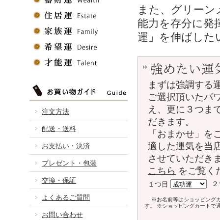
また、グリーン
能力を存分に発
運」を伸ばした
強めたい運
まずは強調する
ご選択頂いたパ
え、更に３つま
注文方法
だきます。
配送・送料
「おまかせ」を
適した運気を当
お支払い・決済
させていただき
プレゼント・包装
こちら
をご覧く
交換・保証
２
１つ目
よくあるご質問
※お名前等はショッピング
す。 ※ショッピングカートで
お問い合わせ