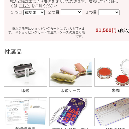
職人と鑑定士により選択させていただきます。運気について詳し
くは
こちら
をご覧ください
２つ目
３つ目
１つ目
※お名前等はショッピングカートにてご入力頂きま
21,500円
(税込
す。 ※ショッピングカートで運気・ケースの変更可能
です。
付属品
印鑑
印鑑ケース
朱肉