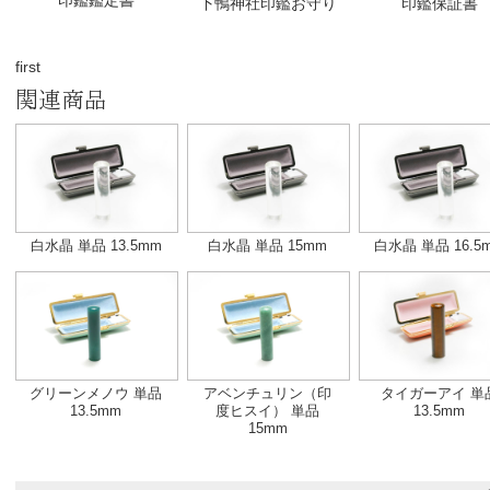
印鑑鑑定書
下鴨神社印鑑お守り
印鑑保証書
first
関連商品
白水晶 単品 13.5mm
白水晶 単品 15mm
白水晶 単品 16.5
グリーンメノウ 単品
アベンチュリン（印
タイガーアイ 単
13.5mm
度ヒスイ） 単品
13.5mm
15mm