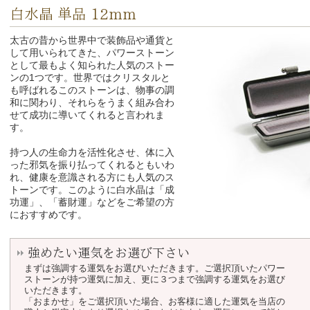
白水晶 単品 12mm
太古の昔から世界中で装飾品や通貨と
して用いられてきた、パワーストーン
として最もよく知られた人気のストー
ンの1つです。世界ではクリスタルと
も呼ばれるこのストーンは、物事の調
和に関わり、それらをうまく組み合わ
せて成功に導いてくれると言われま
す。
持つ人の生命力を活性化させ、体に入
った邪気を振り払ってくれるともいわ
れ、健康を意識される方にも人気のス
トーンです。このように白水晶は「成
功運」、「蓄財運」などをご希望の方
におすすめです。
強めたい運気をお選び下さい
まずは強調する運気をお選びいただきます。ご選択頂いたパワー
ストーンが持つ運気に加え、更に３つまで強調する運気をお選び
いただきます。
「おまかせ」をご選択頂いた場合、お客様に適した運気を当店の