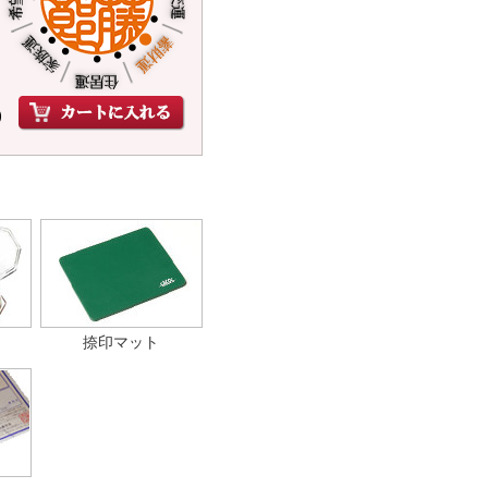
)
捺印マット